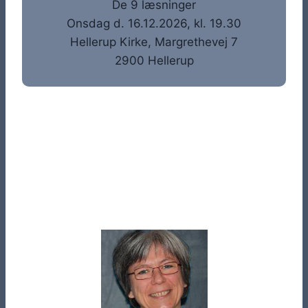
De 9 læsninger
Onsdag d. 16.12.2026, kl. 19.30
Hellerup Kirke, Margrethevej 7
2900 Hellerup