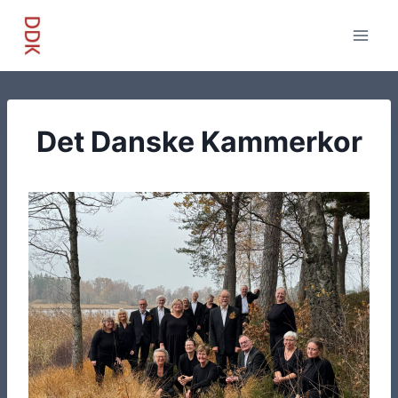
Fortsæt
til
indhold
Det Danske Kammerkor